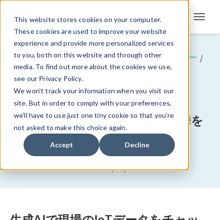
This website stores cookies on your computer.
These cookies are used to improve your website
experience and provide more personalized services
プレスリリース
イベント・セミナー
to you, both on this website and through other
/
/
media. To find out more about the cookies we use,
BizStack Assistant
see our Privacy Policy.
We won't track your information when you visit our
現場チャット「direct」と
site. But in order to comply with your preferences,
we'll have to use just one tiny cookie so that you're
「BizStack Assistant」機能連携を
not asked to make this choice again.
開始
Accept
Decline
2023/11/17
生成AIで現場のIoTデータをチャッ