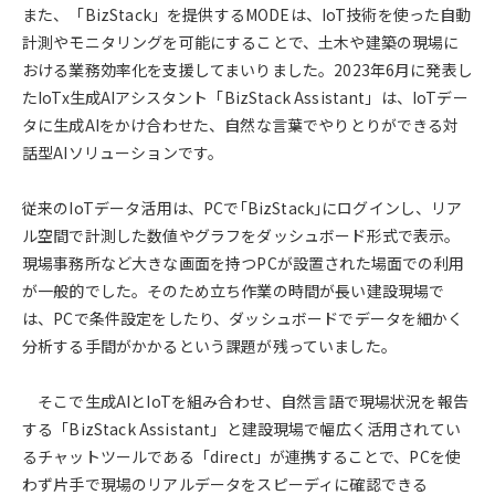
また、「BizStack」を提供するMODEは、IoT技術を使った自動
計測やモニタリングを可能にすることで、土木や建築の現場に
おける業務効率化を支援してまいりました。2023年6月に発表し
た
IoTx生成AIアシスタント
「BizStack Assistant」は、IoTデー
タに生成AIをかけ合わせた、自然な言葉でやりとりができる対
話型AIソリューションです。
従来のIoTデータ活用は、PCで｢BizStack｣にログインし、リア
ル空間で計測した数値やグラフをダッシュボード形式で表示。
現場事務所など大きな画面を持つPCが設置された場面での利用
が一般的でした。そのため立ち作業の時間が長い建設現場で
は、PCで条件設定をしたり、ダッシュボードでデータを細かく
分析する手間がかかるという課題が残っていました。
そこで生成AIとIoTを組み合わせ、自然言語で現場状況を報告
する「BizStack Assistant」と建設現場で幅広く活用されてい
るチャットツールである「direct」が連携することで、PCを使
わず片手で現場のリアルデータをスピーディに確認できる