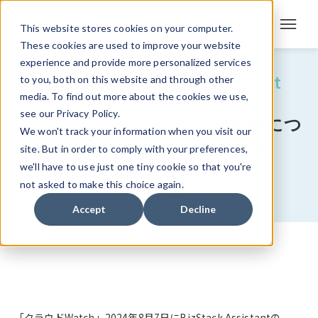
This website stores cookies on your computer.
These cookies are used to improve your website
experience and provide more personalized services
メディア掲載
BizStack Assistant
to you, both on this website and through other
/
media. To find out more about the cookies we use,
see our Privacy Policy.
BizStack AssistantのSafie連携につ
We won't track your information when you visit our
いて「クラウドWatch」に掲載
site. But in order to comply with your preferences,
we'll have to use just one tiny cookie so that you're
not asked to make this choice again.
2024/8/7
Accept
Decline
「
クラウドWatch
」2024年8月7日にBizStack Assistantの