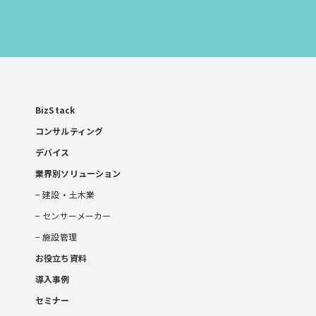
お
問
い
合
わ
せ
BizStack
コンサルティング
デバイス
業界別ソリューション
建設・土木業
センサーメーカー
施設管理
お役立ち資料
導入事例
セミナー