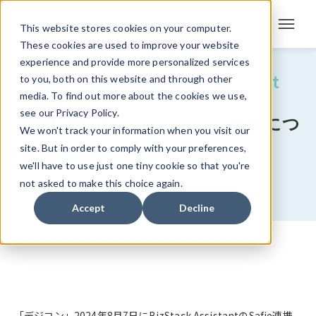
This website stores cookies on your computer.
These cookies are used to improve your website
experience and provide more personalized services
メディア掲載
BizStack Assistant
to you, both on this website and through other
/
media. To find out more about the cookies we use,
see our Privacy Policy.
BizStack AssistantのSafie連携につ
We won't track your information when you visit our
いて「デジコン」に掲載
site. But in order to comply with your preferences,
we'll have to use just one tiny cookie so that you're
not asked to make this choice again.
2024/8/7
Accept
Decline
「
デジコン
」2024年8月7日にBizStack AssistantのSafie連携