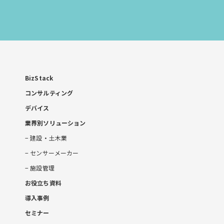
お
問
い
合
わ
せ
BizStack
コンサルティング
デバイス
業界別ソリューション
建設・土木業
センサーメーカー
施設管理
お役立ち資料
導入事例
セミナー