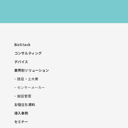
お
問
い
合
わ
せ
BizStack
コンサルティング
デバイス
業界別ソリューション
建設・土木業
センサーメーカー
施設管理
お役立ち資料
導入事例
セミナー