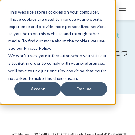
This website stores cookies on your computer.
These cookies are used to improve your website
experience and provide more personalized services
メディア掲載
BizStack Assistant
to you, both on this website and through other
/
media. To find out more about the cookies we use,
see our Privacy Policy.
BizStack AssistantのSafie連携につ
We won't track your information when you visit our
いて「IoT News」に掲載
site. But in order to comply with your preferences,
we'll have to use just one tiny cookie so that you're
not asked to make this choice again.
2024/8/7
Accept
Decline
「
IoT News
」2024年8月7日にBizStack AssistantのSafie連携