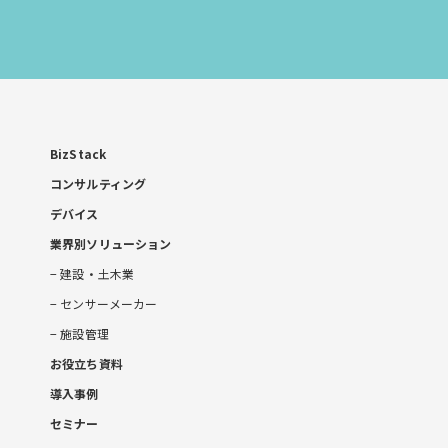
お
問
い
合
わ
せ
BizStack
コンサルティング
デバイス
業界別ソリューション
建設・土木業
センサーメーカー
施設管理
お役立ち資料
導入事例
セミナー