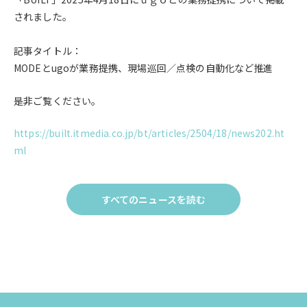
されました。
記事タイトル：
MODEとugoが業務提携、現場巡回／点検の自動化など推進
是非ご覧ください。
https://built.itmedia.co.jp/bt/articles/2504/18/news202.ht
ml
すべてのニュースを読む
Click
to
す
べ
て
の
ニュー
ス