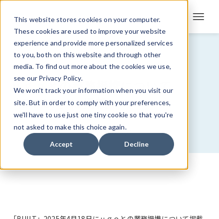
This website stores cookies on your computer.
These cookies are used to improve your website
experience and provide more personalized services
メディア掲載
to you, both on this website and through other
media. To find out more about the cookies we use,
see our Privacy Policy.
ｕｇｏとの業務提携について
We won't track your information when you visit our
「BUILT」に掲載
site. But in order to comply with your preferences,
we'll have to use just one tiny cookie so that you're
not asked to make this choice again.
2025/4/21
Accept
Decline
「
BUILT
」2025年4月18日に
ｕｇｏとの業務提携
について掲載