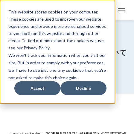
This website stores cookies on your computer.
These cookies are used to improve your website
experience and provide more personalized services
メディア掲載
to you, both on this website and through other
media. To find out more about the cookies we use,
see our Privacy Policy.
鉄建建設との実証実験成果について
We won't track your information when you visit our
「Logistics today」に掲載
site. But in order to comply with your preferences,
we'll have to use just one tiny cookie so that you're
not asked to make this choice again.
2025/5/14
Accept
Decline
「Logistics today」2025年5月13日に鉄建建設との実証実験成