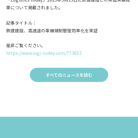
果について掲載されました。
記事タイトル：
鉄建建設、高速道の車線規制管理効率化を実証
是非ご覧ください。
https://www.logi-today.com/773652
すべてのニュースを読む
Click
to
す
べ
て
の
ニュー
ス
を
読