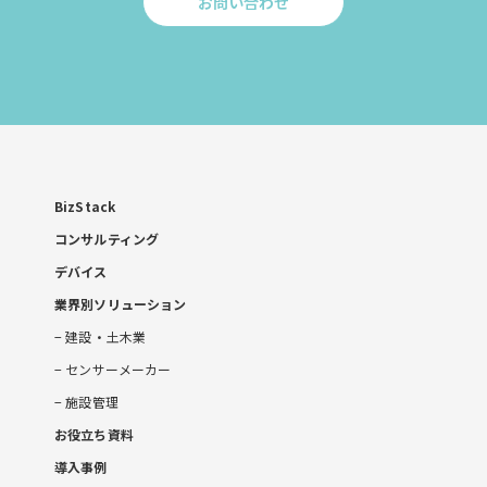
お問い合わせ
Click
to
お
問
い
合
わ
せ
BizStack
コンサルティング
デバイス
業界別ソリューション
建設・土木業
センサーメーカー
施設管理
お役立ち資料
導入事例