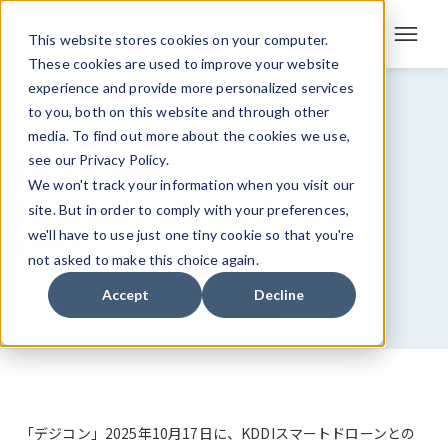
This website stores cookies on your computer.
These cookies are used to improve your website
experience and provide more personalized services
メディア掲載
to you, both on this website and through other
media. To find out more about the cookies we use,
see our Privacy Policy.
KDDIスマートドローンとの
We won't track your information when you visit our
BizStack連携について「デジコ
site. But in order to comply with your preferences,
we'll have to use just one tiny cookie so that you're
ン」に掲載
not asked to make this choice again.
Accept
Decline
2025/10/20
「デジコン」2025年10月17日に、KDDIスマートドローンとの