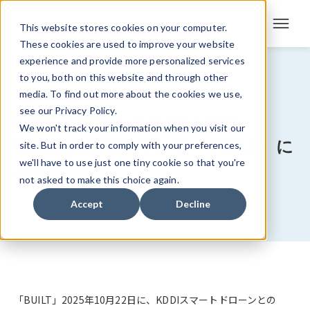
This website stores cookies on your computer.
These cookies are used to improve your website
experience and provide more personalized services
メディア掲載
to you, both on this website and through other
media. To find out more about the cookies we use,
see our Privacy Policy.
KDDIスマートドローンとの
We won't track your information when you visit our
BizStack連携について「BUILT」に
site. But in order to comply with your preferences,
we'll have to use just one tiny cookie so that you're
掲載
not asked to make this choice again.
Accept
Decline
2025/10/23
「
BUILT
」2025年10月22日に、KDDIスマートドローンとの