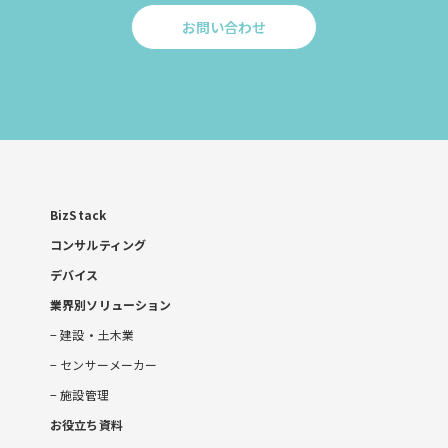
お問い合わせ
Click
to
お
問
い
合
わ
せ
BizStack
コンサルティング
デバイス
業界別ソリューション
建設・土木業
センサーメーカー
施設管理
お役立ち資料