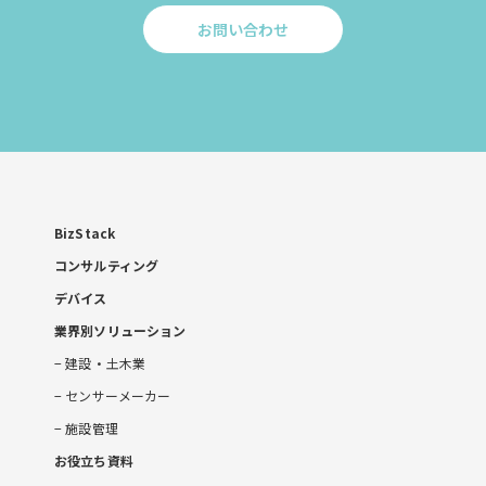
お問い合わせ
Click
to
お
問
い
合
わ
せ
BizStack
コンサルティング
デバイス
業界別ソリューション
建設・土木業
センサーメーカー
施設管理
お役立ち資料