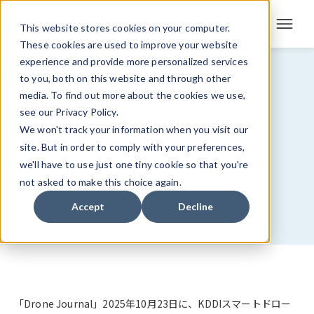
This website stores cookies on your computer.
These cookies are used to improve your website
experience and provide more personalized services
メディア掲載
to you, both on this website and through other
media. To find out more about the cookies we use,
see our Privacy Policy.
KDDIスマートドローンとの
We won't track your information when you visit our
BizStack連携について「Drone
site. But in order to comply with your preferences,
we'll have to use just one tiny cookie so that you're
Journal」に掲載
not asked to make this choice again.
Accept
Decline
2025/10/23
「Drone Journal
」2025年10月23日に、KDDIスマートドロー